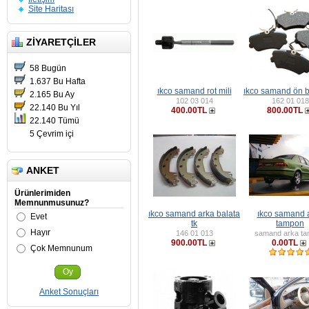
Site Haritası
ZIYARETÇILER
58 Bugün
1.637 Bu Hafta
ıkco samand rot mili
ıkco samand ön b
2.165 Bu Ay
102 03 014
162 01 018
22.140 Bu Yıl
400.00TL
800.00TL
22.140 Tümü
5 Çevrim içi
ANKET
Ürünlerimiden
Memnunmusunuz?
ıkco samand arka balata
ıkco samand 
Evet
tk
tampon
Hayır
146 01 013
samand arka t
900.00TL
0.00TL
Çok Memnunum
Oy
Anket Sonuçları