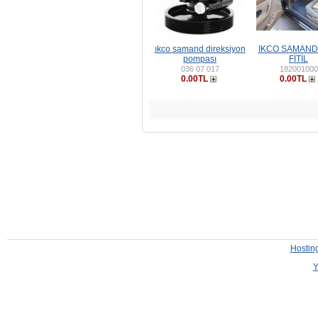
ıkco samand direksiyon
IKCO SAMAND
pompası
FİTİL
036 07 017
182001000
0.00TL
0.00TL
Hosting
Y