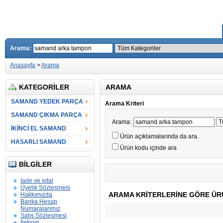
Arama:
Anasayfa
>
Arama
KATEGORILER
ARAMA
SAMAND YEDEK PARÇA
Arama Kriteri
SAMAND ÇIKMA PARÇA
Arama:
İKİNCİ EL SAMAND
Ürün açıklamalarında da ara.
HASARLI SAMAND
Ürün kodu içinde ara
BILGILER
İade ve iptal
Üyelik Sözleşmesi
ARAMA KRITERLERINE GÖRE ÜR
Hakkımızda
Banka Hesap
Numaralarımız
Satış Sözleşmesi
İletişim