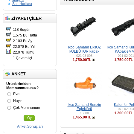
Site Haritası
ZIYARETÇILER
118 Bugün
1.575 Bu Hafta
2.103 Bu Ay
22.078 Bu Yıl
Ikco Samand EksOZ
Ikco Samand Kü
kÜLBÜTÖR kapak
KApak eM
22.078 Tümü
021 08 008
021 02 001
1 Çevrim içi
1,750.00TL
1,750.00TL
ANKET
Ürünlerimiden
Memnunmusunuz?
Evet
Hayır
Ikco Samand Benzin
Kalorifer Pe
Çok Memnunum
Enjektörü
072 02 004
1,200.00TL
15600
1,465.00TL
Oy
Anket Sonuçları