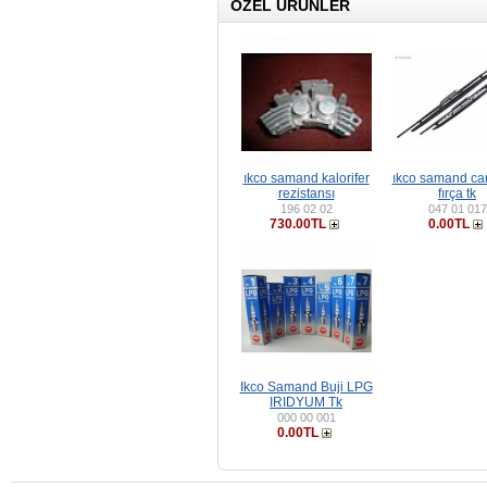
ÖZEL ÜRÜNLER
ıkco samand kalorifer
ıkco samand cam
rezistansı
fırça tk
196 02 02
047 01 017
730.00TL
0.00TL
Ikco Samand Buji LPG
IRIDYUM Tk
000 00 001
0.00TL