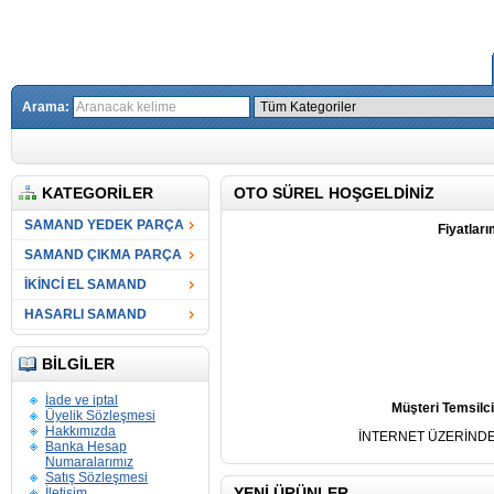
Arama:
KATEGORILER
OTO SÜREL HOŞGELDINIZ
SAMAND YEDEK PARÇA
Fiyatlar
SAMAND ÇIKMA PARÇA
İKİNCİ EL SAMAND
HASARLI SAMAND
BILGILER
İade ve iptal
Müşteri Temsilci
Üyelik Sözleşmesi
Hakkımızda
İNTERNET ÜZERİNDE
Banka Hesap
Numaralarımız
Satış Sözleşmesi
YENI ÜRÜNLER
İletişim