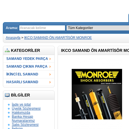
Arama:
Anasayfa
>
IKCO SAMAND ÖN AMARTİSÖR MONROE
KATEGORILER
IKCO SAMAND ÖN AMARTİSÖR M
SAMAND YEDEK PARÇA
SAMAND ÇIKMA PARÇA
İKİNCİ EL SAMAND
HASARLI SAMAND
BILGILER
İade ve iptal
Üyelik Sözleşmesi
Hakkımızda
Banka Hesap
Numaralarımız
Satış Sözleşmesi
İletişim