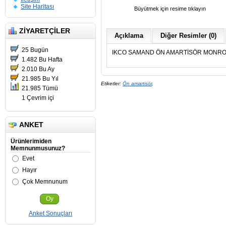
Site Haritası
Büyütmek için resime tıklayın
ZIYARETÇILER
Açıklama
Diğer Resimler (0)
25 Bugün
IKCO SAMAND ÖN AMARTİSÖR MONR
1.482 Bu Hafta
2.010 Bu Ay
21.985 Bu Yıl
Etiketler:
Ön amartisör
,
21.985 Tümü
1 Çevrim içi
ANKET
Ürünlerimiden
Memnunmusunuz?
Evet
Hayır
Çok Memnunum
Oy
Anket Sonuçları